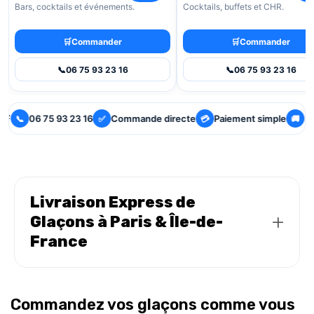
Bars, cocktails et événements.
Cocktails, buffets et CHR.
🛒
Commander
🛒
Commander
📞
06 75 93 23 16
📞
06 75 93 23 16
06 75 93 23 16
Commande directe
Paiement simple
Livra
📞
✅
💳
🚚
Livraison Express de
+
Glaçons à Paris & Île-de-
France
Promo Glaçons assure la livraison rapide de glaçons,
glace pilée et glace carbonique à Paris et dans toute
Commandez vos glaçons comme vous
l’Île-de-France pour particuliers, professionnels,