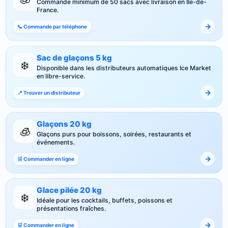
Commande minimum de 50 sacs avec livraison en Île-de-
France.
→
📞 Commande par téléphone
Sac de glaçons 5 kg
❄️
Disponible dans les distributeurs automatiques Ice Market
en libre-service.
→
📍 Trouver un distributeur
Glaçons 20 kg
🧊
Glaçons purs pour boissons, soirées, restaurants et
événements.
→
🛒 Commander en ligne
Glace pilée 20 kg
❄️
Idéale pour les cocktails, buffets, poissons et
présentations fraîches.
→
🛒 Commander en ligne