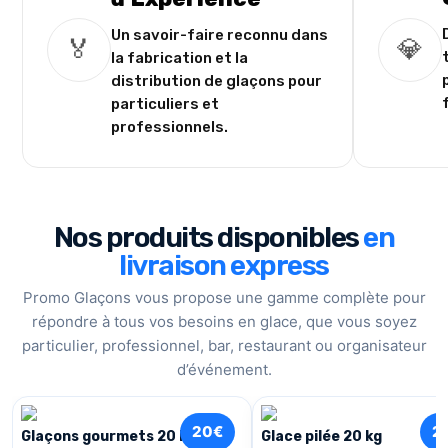
Un savoir-faire reconnu dans
🏅
💎
la fabrication et la
distribution de glaçons pour
particuliers et
professionnels.
Nos produits disponibles
en
livraison express
Promo Glaçons vous propose une gamme complète pour
répondre à tous vos besoins en glace, que vous soyez
particulier, professionnel, bar, restaurant ou organisateur
d’événement.
20€
2
Glaçons gourmets 20 kg
Glace pilée 20 kg