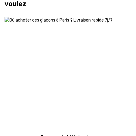
voulez
bars, restaurants et événements.
Nos produits sont fabriqués à partir d’eau purifiée
afin de garantir fraîcheur, qualité et transparence.
Livraison disponible 7j/7 selon disponibilité.