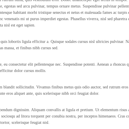
nte, egestas sed arcu pulvinar, tempus ornare metus. Suspendisse pulvinar pellent
esque habitant morbi tristique senectus et netus et malesuada fames ac turpis eg
nc venenatis mi ut purus imperdiet egestas. Phasellus viverra, nisl sed pharetra
ta nisl est eget sapien.
quis lobortis ligula efficitur a. Quisque sodales cursus nisl ultricies pulvinar. N
as massa, et finibus nibh cursus sed.
e, eu consectetur elit pellentesque nec. Suspendisse potenti. Aenean a rhoncus q
fficitur dolor cursus mollis.
m blandit sollicitudin. Vivamus finibus metus quis odio auctor, sed rutrum ero
te eros aliquet ante, quis scelerisque nibh orci feugiat dolor.
bibendum dignissim. Aliquam convallis at ligula et pretium. Ut elementum risu
ti sociosqu ad litora torquent per conubia nostra, per inceptos himenaeos. Cras c
tortor, scelerisque feugiat nisl.