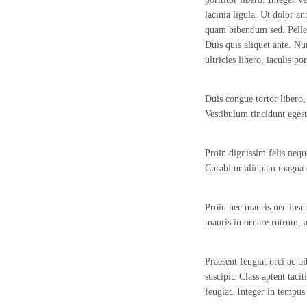
France.
lacinia ligula. Ut dolor a
quam bibendum sed. Pellent
Duis quis aliquet ante. Nu
ultricies libero, iaculis por
Duis congue tortor libero, 
Vestibulum tincidunt egest
Proin dignissim felis nequ
Curabitur aliquam magna e
Proin nec mauris nec ipsu
mauris in ornare rutrum, an
Praesent feugiat orci ac 
suscipit. Class aptent taci
feugiat. Integer in tempus 