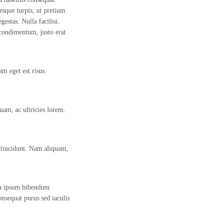
esque turpis, ut pretium
estas. Nulla facilisi.
 condimentum, justo erat
am eget est risus.
uam, ac ultricies lorem.
s tincidunt. Nam aliquam,
s a ipsum bibendum
onsequat purus sed iaculis