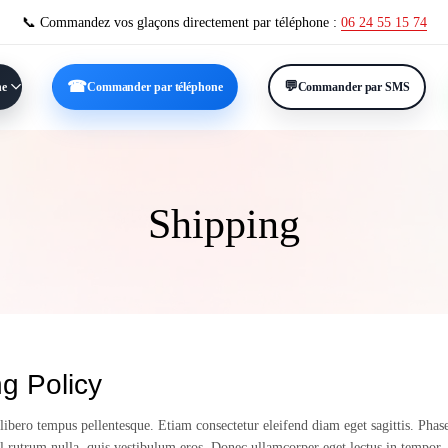
📞 Commandez vos glaçons directement par téléphone :
06 24 55 15 74
ne
Commander par téléphone
Commander par SMS
Shipping
g Policy
libero tempus pellentesque. Etiam consectetur eleifend diam eget sagittis. Phasel
vel rutrum nulla, quis vestibulum eros. Donec ullamcorper eget lectus in tempor.