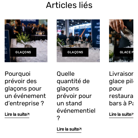
Articles liés
GLAÇONS
GLAÇONS
GLACE PIL
Pourquoi
Quelle
Livraison 
prévoir des
quantité de
glace pilé
glaçons pour
glaçons
pour
un événement
prévoir pour
restauran
d’entreprise ?
un stand
bars à Par
événementiel
Lire la suite
Lire la suite
?
Lire la suite