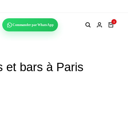
1€ le kilo
0
Commander par WhatsApp
s et bars à Paris